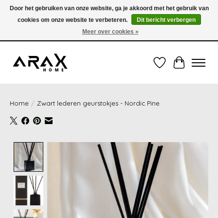
Door het gebruiken van onze website, ga je akkoord met het gebruik van
cookies om onze website te verbeteren.
Dit bericht verbergen
VERZENDING TUSSEN 1 en 3 WERKDAGEN - GRATIS VERZENDING VANAF 35,00€
(onder de 35,00€ = 3,95€ verzendkosten) OF OPHALEN IN DE WINKEL OOK
Meer over cookies »
MOGELIJK
Verlanglijst
Winkelwag
Home
/
Zwart lederen geurstokjes - Nordic Pine
Product image slideshow Items