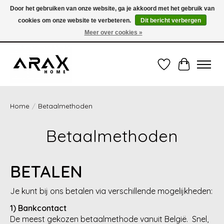
Door het gebruiken van onze website, ga je akkoord met het gebruik van
cookies om onze website te verbeteren.
Dit bericht verbergen
VERZENDING TUSSEN 1 en 3 WERKDAGEN - GRATIS VERZENDING VANAF 35,00€
(onder de 35,00€ = 3,95€ verzendkosten) OF OPHALEN IN DE WINKEL OOK
Meer over cookies »
MOGELIJK
Verlanglijst
Winkelwag
Home
/
Betaalmethoden
Betaalmethoden
BETALEN
Je kunt bij ons betalen via verschillende mogelijkheden:
1) Bankcontact
De meest gekozen betaalmethode vanuit België. Snel,