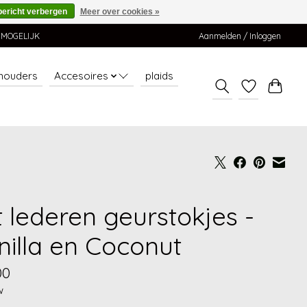
bericht verbergen
Meer over cookies »
K MOGELIJK
Aanmelden / Inloggen
thouders
Accesoires
plaids
t lederen geurstokjes -
nilla en Coconut
00
w