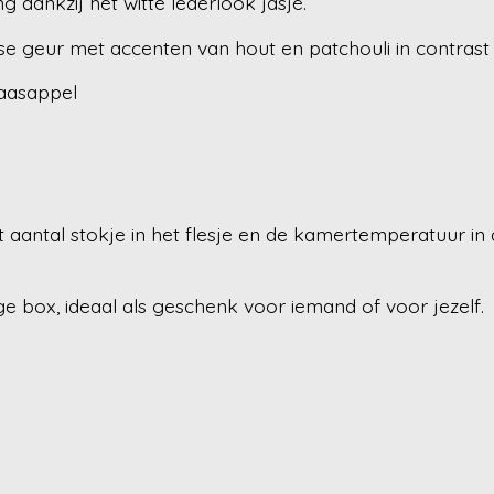
g dankzij het witte lederlook jasje.
e geur met accenten van hout en patchouli in contrast 
naasappel
 aantal stokje in het flesje en de kamertemperatuur in
e box, ideaal als geschenk voor iemand of voor jezelf.