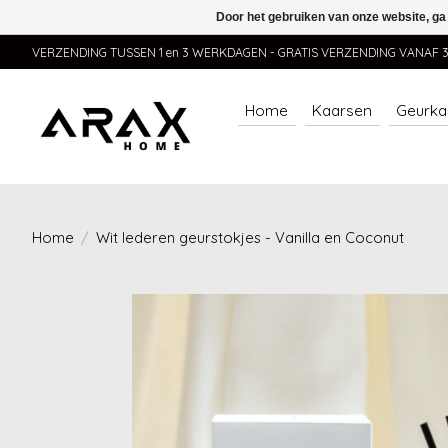
Door het gebruiken van onze website, ga
VERZENDING TUSSEN 1 en 3 WERKDAGEN - GRATIS VERZENDING VANAF 35,
Home
Kaarsen
Geurka
Home
/
Wit lederen geurstokjes - Vanilla en Coconut
Product image slideshow Items