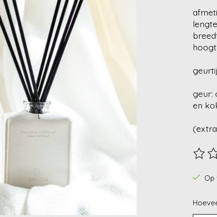
afmet
lengte
breedt
hoogt
geurti
geur: 
en ko
(extra
De beo
Op 
Hoevee