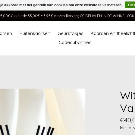
 je akkoord met het gebruik van cookies om onze website te verbeteren.
Dit 
00€ (onder de 35,00€ = 3,95€ verzendkosten) OF OPHALEN IN DE WINKEL OO
arsen
Buitenkaarsen
Geurstokjes
Kaarsen en theelich
Cadeaubonnen
Wi
Va
€40,
Incl. bt