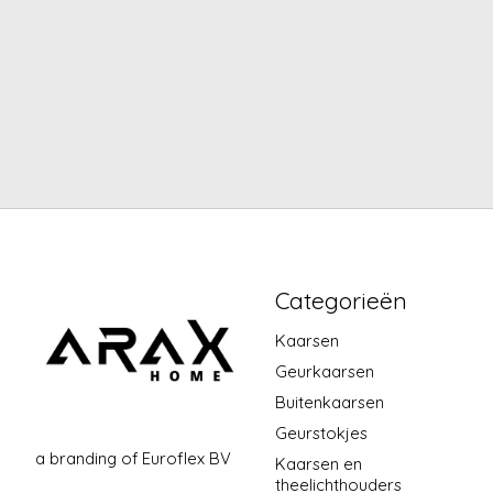
Zwart lederen geurstokjes -
Zacht gro
Nordic Pine
geurstokj
Blo
€40,00
€4
Categorieën
Kaarsen
Geurkaarsen
Buitenkaarsen
Geurstokjes
a branding of Euroflex BV
Kaarsen en
theelichthouders