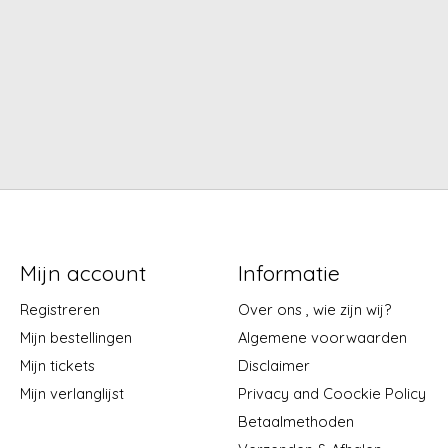
en lederen
Zwart lederen geurkaars -
es - Cactus
Nordic Pine
ssom
€35,00
0,00
Mijn account
Informatie
Registreren
Over ons , wie zijn wij?
Mijn bestellingen
Algemene voorwaarden
Mijn tickets
Disclaimer
Mijn verlanglijst
Privacy and Coockie Policy
Betaalmethoden