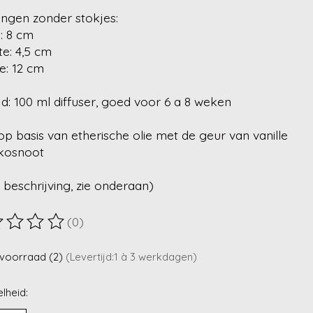
ingen zonder stokjes:
: 8 cm
e: 4,5 cm
e: 12 cm
jd: 100 ml diffuser, goed voor 6 a 8 weken
op basis van etherische olie met de geur van vanille
kosnoot
 beschrijving, zie onderaan)
(0)
ordeling van dit product is
0
van de 5
voorraad (2)
(Levertijd:1 à 3 werkdagen)
lheid: