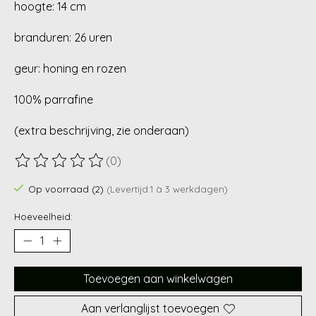
hoogte: 14 cm
branduren: 26 uren
geur: honing en rozen
100% parrafine
(extra beschrijving, zie onderaan)
(0)
De beoordeling van dit product is
0
van de 5
Op voorraad (2)
(Levertijd:1 à 3 werkdagen)
Hoeveelheid:
Toevoegen aan winkelwagen
Aan verlanglijst toevoegen