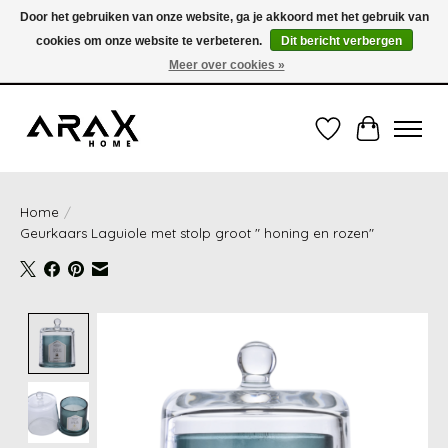
Door het gebruiken van onze website, ga je akkoord met het gebruik van
cookies om onze website te verbeteren.
Dit bericht verbergen
VERZENDING TUSSEN 1 en 3 WERKDAGEN - GRATIS VERZENDING VANAF 35,00€
(onder de 35,00€ = 3,95€ verzendkosten) OF OPHALEN IN DE WINKEL OOK
Meer over cookies »
MOGELIJK
Verlanglijst
Winkelwag
Home
/
Geurkaars Laguiole met stolp groot " honing en rozen"
Product image slideshow Items