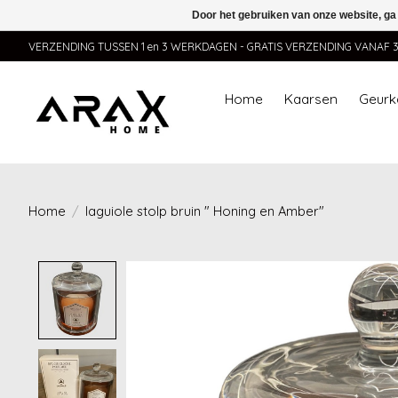
Door het gebruiken van onze website, ga
VERZENDING TUSSEN 1 en 3 WERKDAGEN - GRATIS VERZENDING VANAF 35,
Home
Kaarsen
Geurk
Home
/
laguiole stolp bruin " Honing en Amber"
Product image slideshow Items