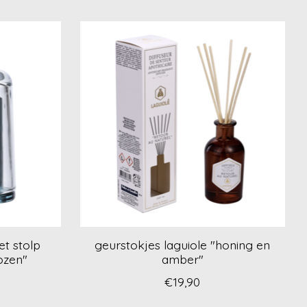
t stolp
geurstokjes laguiole "honing en
ozen"
amber"
€19,90