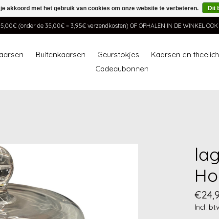
 je akkoord met het gebruik van cookies om onze website te verbeteren.
Dit 
00€ (onder de 35,00€ = 3,95€ verzendkosten) OF OPHALEN IN DE WINKEL OO
aarsen
Buitenkaarsen
Geurstokjes
Kaarsen en theelic
Cadeaubonnen
lag
Ho
€24,
Incl. bt