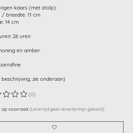
ngen kaars (met stolp):
 / breedte: 11 cm
e: 14 cm
uren: 26 uren
 honing en amber
parrafine
 beschrijving, zie onderaan)
(0)
ordeling van dit product is
0
van de 5
t op voorraad
(Levertijd:geen levertermijn gekend)