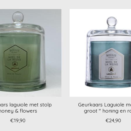
ars laguiole met stolp
Geurkaars Laguiole me
honey & flowers
groot " honing en r
€19,90
€24,90