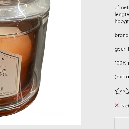
afmeti
lengte
hoogt
brand
geur:
100% 
(extra
De beo
Nie