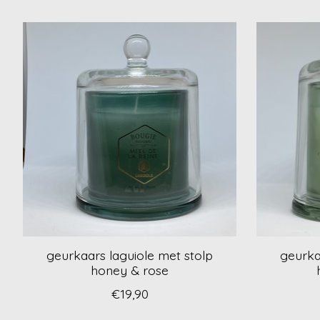
Items van productcarrousel
geurkaars laguiole met stolp
geurka
honey & rose
€19,90