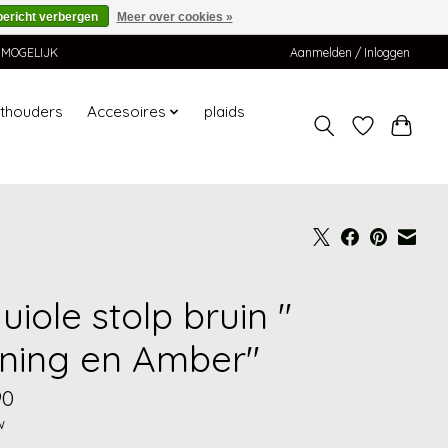
bericht verbergen
Meer over cookies »
K MOGELIJK
Aanmelden / Inloggen
hthouders
Accesoires
plaids
uiole stolp bruin "
ning en Amber"
90
w