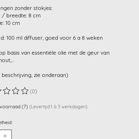
ingen zonder stokjes:
 / breedte: 8 cm
e: 10 cm
jd: 100 ml diffuser, goed voor 6 a 8 weken
op basis van essentiële olie met de geur van
out,...
 beschrijving, zie onderaan)
(0)
ordeling van dit product is
0
van de 5
voorraad (7)
(Levertijd:1 à 3 werkdagen)
lheid: