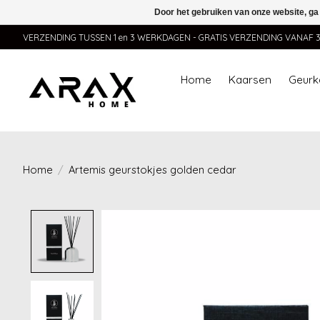
Door het gebruiken van onze website, ga
VERZENDING TUSSEN 1 en 3 WERKDAGEN - GRATIS VERZENDING VANAF 35,
Home
Kaarsen
Geurk
Home
/
Artemis geurstokjes golden cedar
Product image slideshow Items