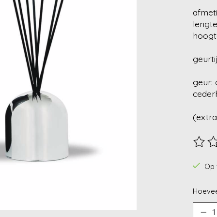
afmet
lengte
hoogt
geurti
geur: 
cederh
(extra
De beo
Op 
Hoevee