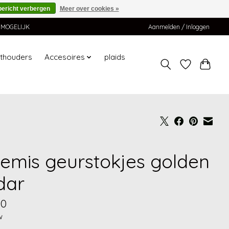
bericht verbergen
Meer over cookies »
K MOGELIJK
Aanmelden / Inloggen
hthouders
Accesoires
plaids
temis geurstokjes golden
dar
90
w