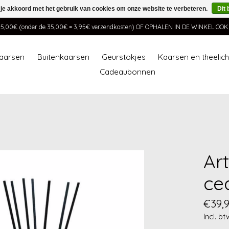
 je akkoord met het gebruik van cookies om onze website te verbeteren.
Dit 
00€ (onder de 35,00€ = 3,95€ verzendkosten) OF OPHALEN IN DE WINKEL OO
aarsen
Buitenkaarsen
Geurstokjes
Kaarsen en theelic
Cadeaubonnen
Ar
ce
€39,
Incl. bt