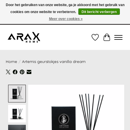
Door het gebruiken van onze website, ga je akkoord met het gebruik van
cookies om onze website te verbeteren.
Dit bericht verbergen
VERZENDING TUSSEN 1 en 3 WERKDAGEN - GRATIS VERZENDING VANAF 35,00€
(onder de 35,00€ = 3,95€ verzendkosten) OF OPHALEN IN DE WINKEL OOK
Meer over cookies »
MOGELIJK
Verlanglijst
Winkelwag
Home
/
Artemis geurstokjes vanilla dream
Product image slideshow Items