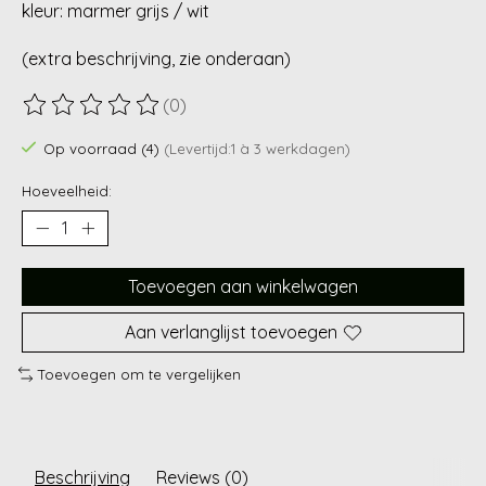
kleur: marmer grijs / wit
(extra beschrijving, zie onderaan)
(0)
De beoordeling van dit product is
0
van de 5
Op voorraad (4)
(Levertijd:1 à 3 werkdagen)
Hoeveelheid:
Toevoegen aan winkelwagen
Aan verlanglijst toevoegen
Toevoegen om te vergelijken
Beschrijving
Reviews (0)