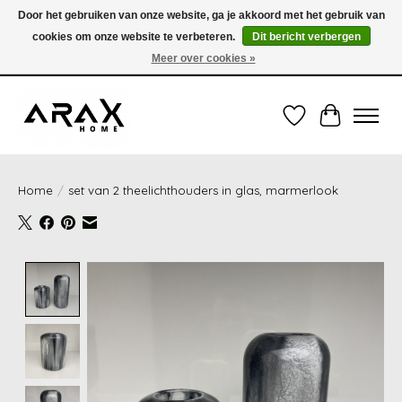
Door het gebruiken van onze website, ga je akkoord met het gebruik van
cookies om onze website te verbeteren.
Dit bericht verbergen
VERZENDING TUSSEN 1 en 3 WERKDAGEN - GRATIS VERZENDING VANAF 35,00€
(onder de 35,00€ = 3,95€ verzendkosten) OF OPHALEN IN DE WINKEL OOK
Meer over cookies »
MOGELIJK
Verlanglijst
Winkelwag
Home
/
set van 2 theelichthouders in glas, marmerlook
Product image slideshow Items