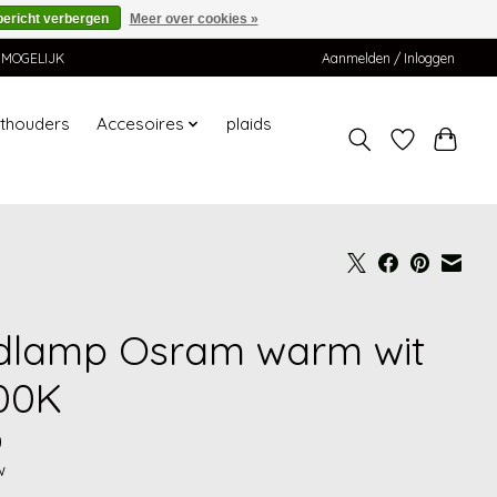
bericht verbergen
Meer over cookies »
K MOGELIJK
Aanmelden / Inloggen
hthouders
Accesoires
plaids
dlamp Osram warm wit
00K
0
w