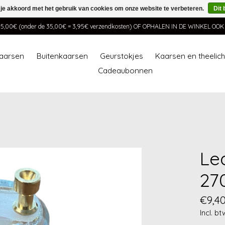
 je akkoord met het gebruik van cookies om onze website te verbeteren.
Dit 
00€ (onder de 35,00€ = 3,95€ verzendkosten) OF OPHALEN IN DE WINKEL OO
aarsen
Buitenkaarsen
Geurstokjes
Kaarsen en theelic
Cadeaubonnen
Le
27
€9,4
Incl. bt