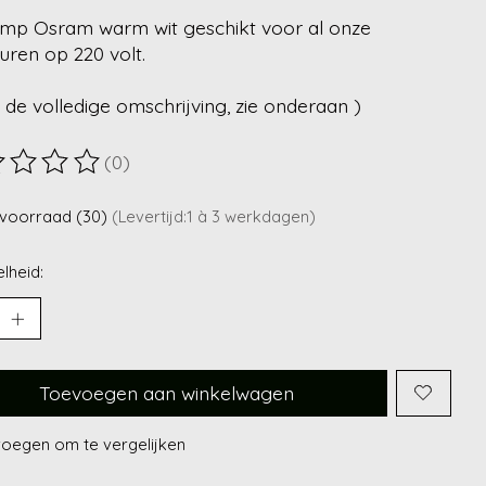
amp Osram warm wit geschikt voor al onze
uren op 220 volt.
 de volledige omschrijving, zie onderaan )
(0)
ordeling van dit product is
0
van de 5
voorraad (30)
(Levertijd:1 à 3 werkdagen)
lheid:
Toevoegen aan winkelwagen
oegen om te vergelijken