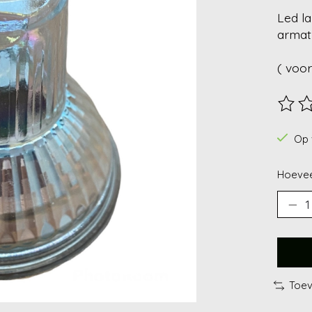
Led l
armat
( voor
De beo
Op 
Hoevee
Toev