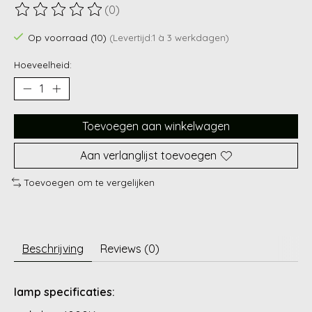
(0)
De beoordeling van dit product is
0
van de 5
Op voorraad (10)
(Levertijd:1 à 3 werkdagen)
Hoeveelheid:
Toevoegen aan winkelwagen
Aan verlanglijst toevoegen
Toevoegen om te vergelijken
Beschrijving
Reviews (0)
lamp specificaties: