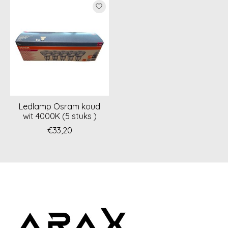
Items van productcarrousel
Ledlamp Osram koud
wit 4000K (5 stuks )
€33,20