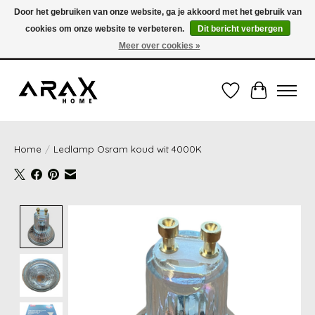
Door het gebruiken van onze website, ga je akkoord met het gebruik van
cookies om onze website te verbeteren.
Dit bericht verbergen
VERZENDING TUSSEN 1 en 3 WERKDAGEN - GRATIS VERZENDING VANAF 35,00€
(onder de 35,00€ = 3,95€ verzendkosten) OF OPHALEN IN DE WINKEL OOK
Meer over cookies »
MOGELIJK
Verlanglijst
Winkelwag
Home
/
Ledlamp Osram koud wit 4000K
Product image slideshow Items