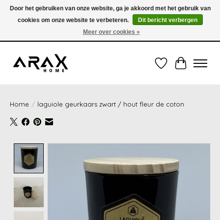
Door het gebruiken van onze website, ga je akkoord met het gebruik van
cookies om onze website te verbeteren.
Dit bericht verbergen
VERZENDING TUSSEN 1 en 3 WERKDAGEN - GRATIS VERZENDING VANAF 35,00€
(onder de 35,00€ = 3,95€ verzendkosten) OF OPHALEN IN DE WINKEL OOK
Meer over cookies »
MOGELIJK
Verlanglijst
Winkelwag
Home
/
laguiole geurkaars zwart / hout fleur de coton
Product image slideshow Items