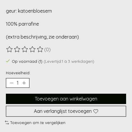
geur: katoenbloesem
100% parrafine
(extra beschrijving, zie onderaan)
(0)
De beoordeling van dit product is
0
van de 5
Op voorraad (1)
(Levertijd:1 à 3 werkdagen)
Hoeveelheid:
Toevoegen aan winkelwagen
Aan verlanglijst toevoegen
Toevoegen om te vergelijken