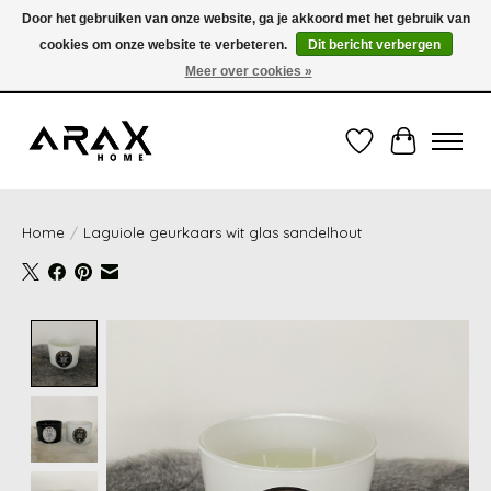
Door het gebruiken van onze website, ga je akkoord met het gebruik van
cookies om onze website te verbeteren.
Dit bericht verbergen
VERZENDING TUSSEN 1 en 3 WERKDAGEN - GRATIS VERZENDING VANAF 35,00€
(onder de 35,00€ = 3,95€ verzendkosten) OF OPHALEN IN DE WINKEL OOK
Meer over cookies »
MOGELIJK
Verlanglijst
Winkelwag
Home
/
Laguiole geurkaars wit glas sandelhout
Product image slideshow Items