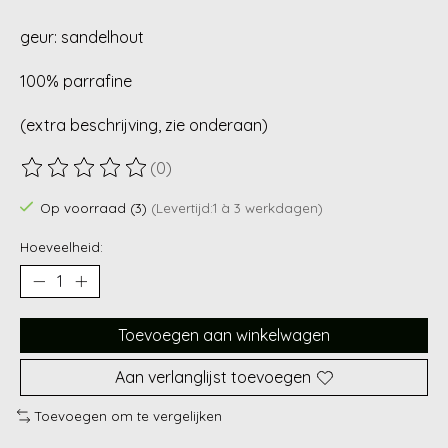
geur: sandelhout
100% parrafine
(extra beschrijving, zie onderaan)
(0)
De beoordeling van dit product is
0
van de 5
Op voorraad (3)
(Levertijd:1 à 3 werkdagen)
Hoeveelheid:
Toevoegen aan winkelwagen
Aan verlanglijst toevoegen
Toevoegen om te vergelijken