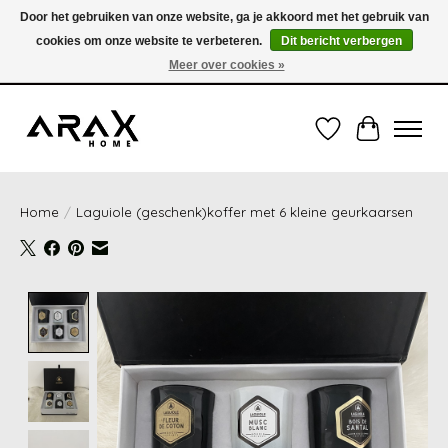
Door het gebruiken van onze website, ga je akkoord met het gebruik van
cookies om onze website te verbeteren.
Dit bericht verbergen
VERZENDING TUSSEN 1 en 3 WERKDAGEN - GRATIS VERZENDING VANAF 35,00€
(onder de 35,00€ = 3,95€ verzendkosten) OF OPHALEN IN DE WINKEL OOK
Meer over cookies »
MOGELIJK
Verlanglijst
Winkelwag
Home
/
Laguiole (geschenk)koffer met 6 kleine geurkaarsen
Product image slideshow Items