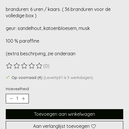
branduren: 6 uren / kaars. ( 36 branduren voor de
volledige box )
geur: sandelhout, katoenbloesem, musk
100 % paraffine
(extra beschrijving, zie onderaan
(0)
De beoordeling van dit product is
0
van de 5
Op voorraad (4)
(Levertijd:1 à 3 werkdagen)
Hoeveelheid:
Toevoegen aan winkelwagen
Aan verlanglijst toevoegen