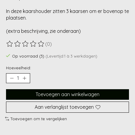
In deze kaarshouder zitten 3 kaarsen om er bovenop te
plaatsen.
(extra beschrijving, zie onderaan)
(0)
De beoordeling van dit product is
0
van de 5
Op voorraad (3)
(Levertijd:1 à 3 werkdagen)
Hoeveelheid:
Toevoegen aan winkelwagen
Aan verlanglijst toevoegen
Toevoegen om te vergelijken