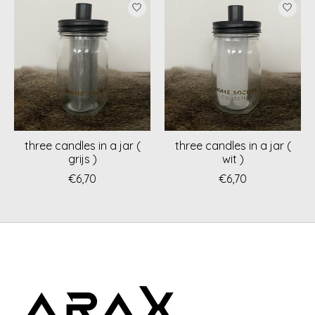
Items van productcarrousel
three candles in a jar (
three candles in a jar (
grijs )
wit )
€6,70
€6,70