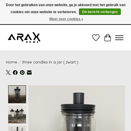
Door het gebruiken van onze website, ga je akkoord met het gebruik van
cookies om onze website te verbeteren.
Dit bericht verbergen
VERZENDING TUSSEN 1 en 3 WERKDAGEN - GRATIS VERZENDING VANAF 35,00€
(onder de 35,00€ = 3,95€ verzendkosten) OF OPHALEN IN DE WINKEL OOK
Meer over cookies »
MOGELIJK
Verlanglijst
Winkelwag
Home
/
three candles in a jar ( zwart )
Product image slideshow Items