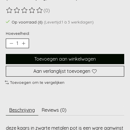
(0)
De beoordeling van dit product is
0
van de 5
Op voorraad (6)
(Levertijd:1 à 3 werkdagen)
Hoeveelheid:
Toevoegen aan winkelwagen
Aan verlanglijst toevoegen
Toevoegen om te vergelijken
Beschrijving
Reviews (0)
deze kaars in zwarte metalen pot is een ware aanwinst