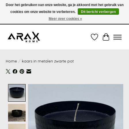
Door het gebruiken van onze website, ga je akkoord met het gebruik van
cookies om onze website te verbeteren.
Dit bericht verbergen
VERZENDING TUSSEN 1 en 3 WERKDAGEN - GRATIS VERZENDING VANAF 35,00€
(onder de 35,00€ = 3,95€ verzendkosten) OF OPHALEN IN DE WINKEL OOK
Meer over cookies »
MOGELIJK
Verlanglijst
Winkelwag
Home
/
kaars in metalen zwarte pot
Product image slideshow Items