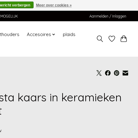
bericht verbergen
Meer over cookies »
K MOGELIJK
Aanmelden / Inloggen
hthouders
Accesoires
plaids
sta kaars in keramieken
t
w