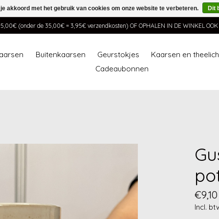
 je akkoord met het gebruik van cookies om onze website te verbeteren.
Dit 
00€ (onder de 35,00€ = 3,95€ verzendkosten) OF OPHALEN IN DE WINKEL OO
aarsen
Buitenkaarsen
Geurstokjes
Kaarsen en theelic
Cadeaubonnen
Gu
po
€9,10
Incl. bt