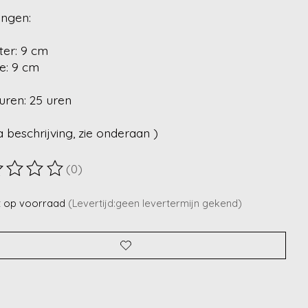
ingen:
ter: 9 cm
e: 9 cm
uren: 25 uren
a beschrijving, zie onderaan )
(0)
ordeling van dit product is
0
van de 5
t op voorraad
(Levertijd:geen levertermijn gekend)