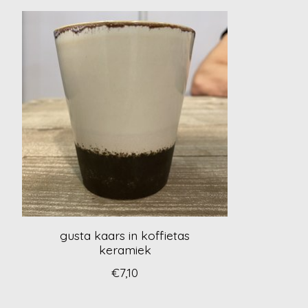
Items van productcarrousel
gusta kaars in koffietas
keramiek
€7,10