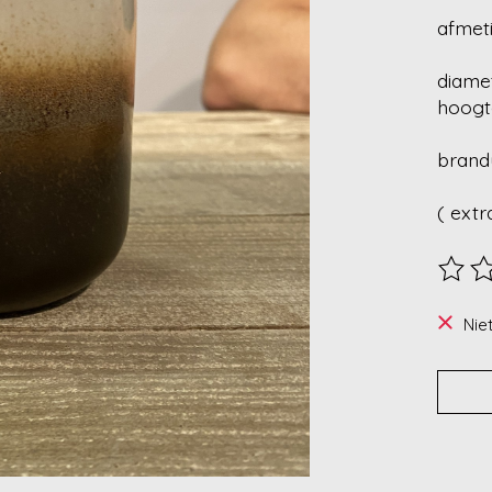
afmet
diame
hoogt
brand
( extr
De beo
Nie