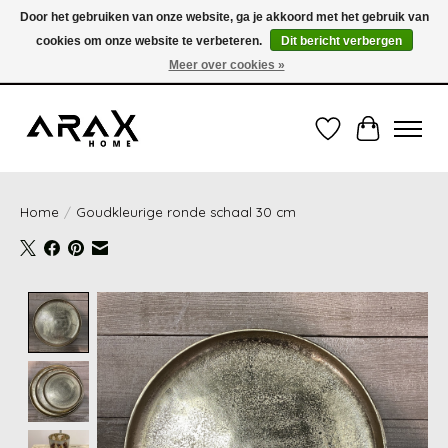
Door het gebruiken van onze website, ga je akkoord met het gebruik van
cookies om onze website te verbeteren.
Dit bericht verbergen
VERZENDING TUSSEN 1 en 3 WERKDAGEN - GRATIS VERZENDING VANAF 35,00€
(onder de 35,00€ = 3,95€ verzendkosten) OF OPHALEN IN DE WINKEL OOK
Meer over cookies »
MOGELIJK
Verlanglijst
Winkelwag
Home
/
Goudkleurige ronde schaal 30 cm
Product image slideshow Items