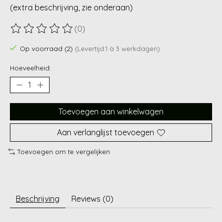
(extra beschrijving, zie onderaan)
(0)
De beoordeling van dit product is
0
van de 5
Op voorraad (2)
(Levertijd:1 à 3 werkdagen)
Hoeveelheid:
Toevoegen aan winkelwagen
Aan verlanglijst toevoegen
Toevoegen om te vergelijken
Beschrijving
Reviews (0)