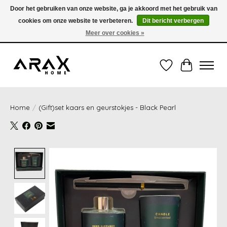
Door het gebruiken van onze website, ga je akkoord met het gebruik van
cookies om onze website te verbeteren.
Dit bericht verbergen
VERZENDING TUSSEN 1 en 3 WERKDAGEN - GRATIS VERZENDING VANAF 35,00€
(onder de 35,00€ = 3,95€ verzendkosten) OF OPHALEN IN DE WINKEL OOK
Meer over cookies »
MOGELIJK
Verlanglijst
Winkelwag
Home
/
(Gift)set kaars en geurstokjes - Black Pearl
Product image slideshow Items