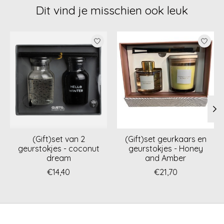
Dit vind je misschien ook leuk
Items van productcarrousel
(Gift)set van 2
(Gift)set geurkaars en
geurstokjes - coconut
geurstokjes - Honey
dream
and Amber
€14,40
€21,70