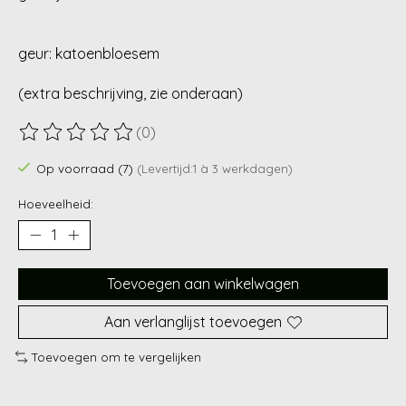
geur: katoenbloesem
(extra beschrijving, zie onderaan)
(0)
De beoordeling van dit product is
0
van de 5
Op voorraad (7)
(Levertijd:1 à 3 werkdagen)
Hoeveelheid:
Toevoegen aan winkelwagen
Aan verlanglijst toevoegen
Toevoegen om te vergelijken