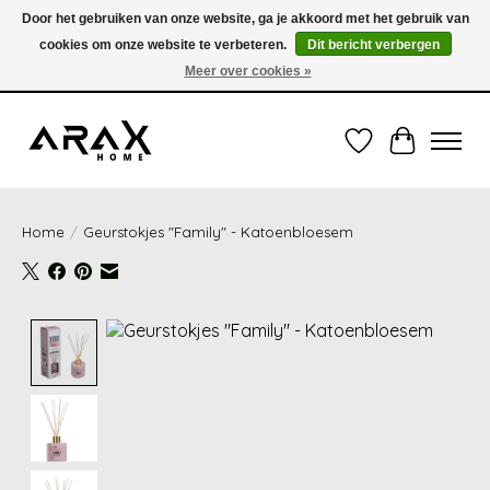
Door het gebruiken van onze website, ga je akkoord met het gebruik van
cookies om onze website te verbeteren.
Dit bericht verbergen
VERZENDING TUSSEN 1 en 3 WERKDAGEN - GRATIS VERZENDING VANAF 35,00€
(onder de 35,00€ = 3,95€ verzendkosten) OF OPHALEN IN DE WINKEL OOK
Meer over cookies »
MOGELIJK
Verlanglijst
Winkelwag
Home
/
Geurstokjes "Family" - Katoenbloesem
Product image slideshow Items