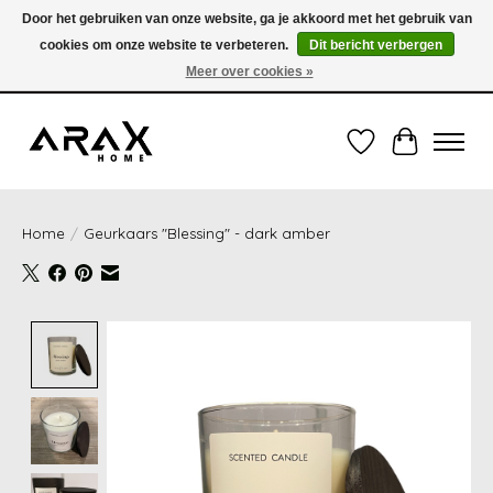
Door het gebruiken van onze website, ga je akkoord met het gebruik van
cookies om onze website te verbeteren.
Dit bericht verbergen
VERZENDING TUSSEN 1 en 3 WERKDAGEN - GRATIS VERZENDING VANAF 35,00€
(onder de 35,00€ = 3,95€ verzendkosten) OF OPHALEN IN DE WINKEL OOK
Meer over cookies »
MOGELIJK
Verlanglijst
Winkelwag
Home
/
Geurkaars "Blessing" - dark amber
Product image slideshow Items