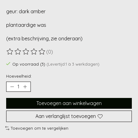
geur: dark amber
plantaardige was
(extra beschrijving, zie onderaan)
(0)
De beoordeling van dit product is
0
van de 5
Op voorraad (3)
(Levertijd:1 à 3 werkdagen)
Hoeveelheid:
Toevoegen aan winkelwagen
Aan verlanglijst toevoegen
Toevoegen om te vergelijken