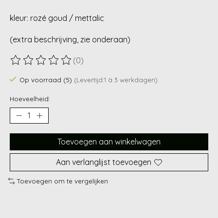
kleur: rozé goud / mettalic
(extra beschrijving, zie onderaan)
(0)
De beoordeling van dit product is
0
van de 5
Op voorraad (5)
(Levertijd:1 à 3 werkdagen)
Hoeveelheid:
Toevoegen aan winkelwagen
Aan verlanglijst toevoegen
Toevoegen om te vergelijken