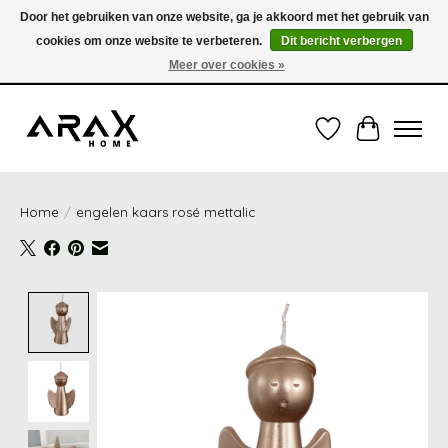
Door het gebruiken van onze website, ga je akkoord met het gebruik van
cookies om onze website te verbeteren.
Dit bericht verbergen
VERZENDING TUSSEN 1 en 3 WERKDAGEN - GRATIS VERZENDING VANAF 35,00€
(onder de 35,00€ = 3,95€ verzendkosten) OF OPHALEN IN DE WINKEL OOK
Meer over cookies »
MOGELIJK
Verlanglijst
Winkelwag
Home
/
engelen kaars rosé mettalic
Product image slideshow Items