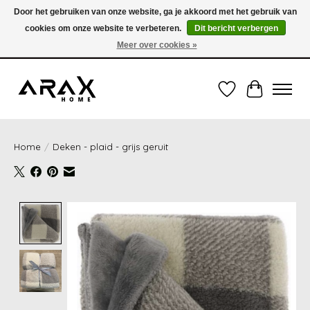
Door het gebruiken van onze website, ga je akkoord met het gebruik van
cookies om onze website te verbeteren.
Dit bericht verbergen
VERZENDING TUSSEN 1 en 3 WERKDAGEN - GRATIS VERZENDING VANAF 35,00€
(onder de 35,00€ = 3,95€ verzendkosten) OF OPHALEN IN DE WINKEL OOK
Meer over cookies »
MOGELIJK
Verlanglijst
Winkelwag
Home
/
Deken - plaid - grijs geruit
Product image slideshow Items