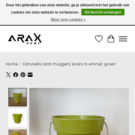
Door het gebruiken van onze website, ga je akkoord met het gebruik van
cookies om onze website te verbeteren.
Dit bericht verbergen
VERZENDING TUSSEN 1 en 3 WERKDAGEN - GRATIS VERZENDING VANAF 35,00€
(onder de 35,00€ = 3,95€ verzendkosten) OF OPHALEN IN DE WINKEL OOK
Meer over cookies »
MOGELIJK
Verlanglijst
Winkelwag
Home
/
Citronella (anti-muggen) kaars in emmer groen
Product image slideshow Items