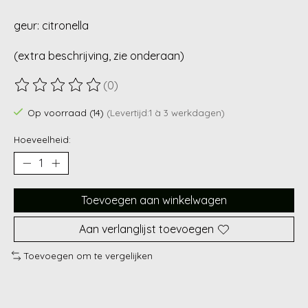
geur: citronella
(extra beschrijving, zie onderaan)
(0)
De beoordeling van dit product is
0
van de 5
Op voorraad (14)
(Levertijd:1 à 3 werkdagen)
Hoeveelheid:
Toevoegen aan winkelwagen
Aan verlanglijst toevoegen
Toevoegen om te vergelijken